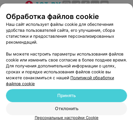
О проекте
Новости проекта
Размещение рекламы
Обработка файлов cookie
Медицинский маркетинг
Публичный договор
Наш сайт использует файлы cookie для обеспечения
удобства пользователей сайта, его улучшения, сбора
Пользовательское соглашение
Способы оплаты
статистики и предоставления персонализированных
Вакансии
Партнеры
рекомендаций.
Написать руководителю 103.by
Вы можете настроить параметры использования файлов
Написать в поддержку
cookie или изменить свое согласие в более позднее время.
Персональные настройки cookie
Для получения дополнительной информации о целях,
сроках и порядке использования файлов cookie вы
Обработка персональных данных
можете ознакомиться с нашей
Политикой обработки
файлов cookie
Принять
Отклонить
ВЫ ВЛАДЕЛЕЦ?
© 2026 ООО «Артокс Лаб», УНП 191700409
| 220012, Республика Беларусь,
Персональные настройки Cookie
г. Минск, улица Толбухина, 2, пом. 16 | help@103.by
Служба поддержки
+375 291212755